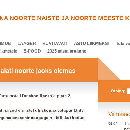
NA NOORTE NAISTE JA NOORTE MEESTE K
OIMUB
LAAGER
HUVITAVAT!
ASTU LIIKMEKS!
Tule va
iikmetele
E-POOD
2025 aasta aruanne
lati noorte jaoks olemas
Otsing:
artu hotell Draakon Raekoja plats 2
d naised olulistel ühiskonna valupunktidel
Viimase
rgema enesehinnanguga nii tööl kui kodus.
09.04
Tä
nai