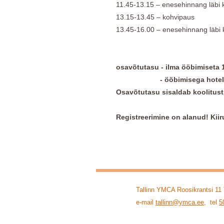
11.45-13.15 – enesehinnang läbi ku
13.15-13.45 – kohvipaus
13.45-16.00 – enesehinnang läbi k
osavõtutasu - ilma ööbimiseta 
- ööbimisega hotellis D
Osavõtutasu sisaldab koolitust,
Registreerimine on alanud! Kiir
Tallinn YMCA Roosikrant
e-mail
tallinn@ymca.ee
, tel
5