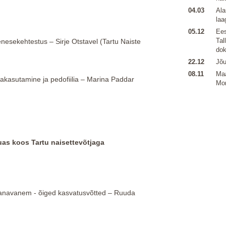
04.03
Ala
laa
05.12
Ees
Tal
nesekehtestus – Sirje Otstavel (Tartu Naiste
dok
22.12
Jõu
08.11
Ma
akasutamine ja pedofiilia – Marina Paddar
Mo
uas koos Tartu naisettevõtjaga
anavanem - õiged kasvatusvõtted – Ruuda