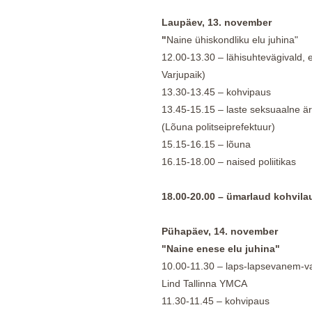
Laupäev, 13. november
"
Naine ühiskondliku elu juhina"
12.00-13.30 – lähisuhtevägivald, e
Varjupaik)
13.30-13.45 – kohvipaus
13.45-15.15 – laste seksuaalne är
(Lõuna politseiprefektuur)
15.15-16.15 – lõuna
16.15-18.00 – naised poliitikas
18.00-20.00 – ümarlaud kohvila
Pühapäev, 14. november
"Naine enese elu juhina"
10.00-11.30 – laps-lapsevanem-v
Lind Tallinna YMCA
11.30-11.45 – kohvipaus