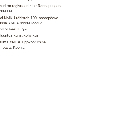
nud on registreerimine Rannapungerja
gritesse
ti NMKÜ tähistab 100. aastapäeva
linna YMCA noorte loodud
umentaalfilmiga
luüritus kunstikohvikus
ailma YMCA Tippkohtumine
mbasa, Keenia