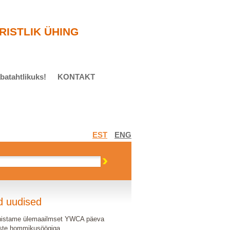
RISTLIK ÜHING
batahtlikuks!
KONTAKT
EST
ENG
d uudised
histame ülemaailmset YWCA päeva
ste hommikusöögiga