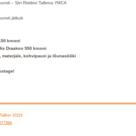
nsti – Siiri Ristikivi Tallinna YMCA
unsti jätkub
150 krooni
raakon 550 krooni
 materjale, kohvipausi ja lõunasööki
ustage!
si 11 Tallinn 10119
077366