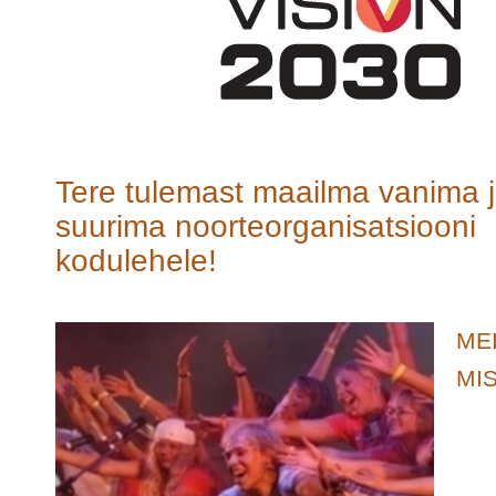
T
ere tulemast maailma vanima 
suurima noorteorganisatsiooni
kodulehele!
ME
MI