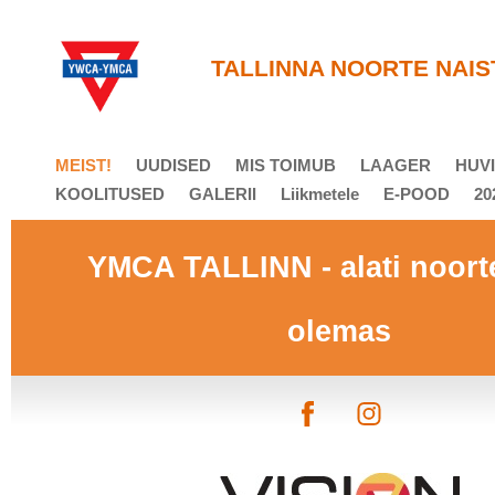
T
ALLINNA NOORTE NAIS
MEIST!
UUDISED
MIS TOIMUB
LAAGER
HUVI
KOOLITUSED
GALERII
Liikmetele
E-POOD
20
YMCA TALLINN - alati noort
olemas