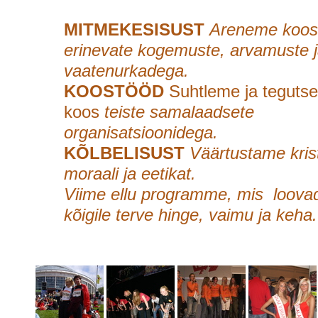
MITMEKESISUST
Areneme koos
erinevate kogemuste, arvamuste 
vaatenurkadega.
KOOSTÖÖD
Suhtleme ja teguts
koos
teiste samalaadsete
organisatsioonidega.
KÕLBELISUST
Väärtustame krist
moraali ja eetikat.
Viime ellu programme, mis
loova
kõigile terve hinge, vaimu ja keha.