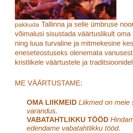
Tallinna ja selle ümbruse noor
pakkuda
võimalusi sisustada väärtuslikult oma
ning luua turvaline ja mitmekesine k
eneseteostuseks olenemata vanusest
kristlikele väärtustele ja traditsioonide
ME VÄÄRTUSTAME:
OMA LIIKMEID
Liikmed on meie 
varandus.
VABATAHTLIKKU TÖÖD
Hindam
edendame vabatahtlikku tööd.