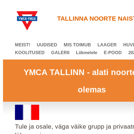
T
ALLINNA NOORTE NAIS
MEIST!
UUDISED
MIS TOIMUB
LAAGER
HUVI
KOOLITUSED
GALERII
Liikmetele
E-POOD
20
YMCA TALLINN - alati noort
olemas
Tule ja osale, väga väike grupp ja privaa