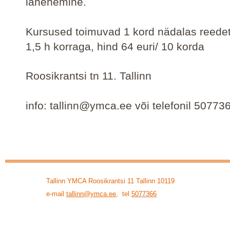
lähenemine.
Kursused toimuvad 1 kord nädalas
reedet
1,5 h korraga, hind 64 euri/ 10 korda
Roosikrantsi tn 11. Tallinn
info: tallinn@ymca.ee või telefonil 50773
Tallinn YMCA Roosikrantsi 11 Tallinn 10119
e-mail
tallinn@ymca.ee
, tel
5077366