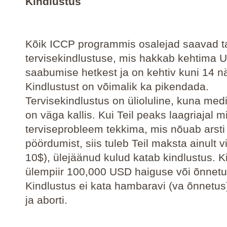
Kindlustus
Kõik ICCP programmis osalejad saavad t
tervisekindlustuse, mis hakkab kehtima 
saabumise hetkest ja on kehtiv kuni 14 nä
Kindlustust on võimalik ka pikendada.
Tervisekindlustus on ülioluline, kuna medi
on väga kallis. Kui Teil peaks laagriajal m
terviseprobleem tekkima, mis nõuab arsti
pöördumist, siis tuleb Teil maksta ainult vi
10$), ülejäänud kulud katab kindlustus. K
ülempiir 100,000 USD haiguse või õnnetu
Kindlustus ei kata hambaravi (va õnnetus)
ja aborti.