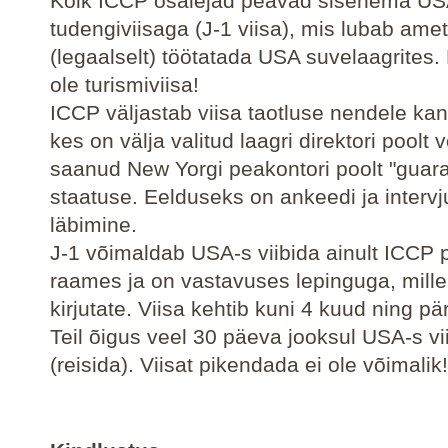
Kõik ICCP osalejad peavad sisenema US
tudengiviisaga (J-1 viisa), mis lubab ametl
(legaalselt) töötatada USA suvelaagrites.
ole turismiviisa!
ICCP väljastab viisa taotluse nendele kan
kes on välja valitud laagri direktori poolt 
saanud New Yorgi peakontori poolt "guar
staatuse. Eelduseks on ankeedi ja interv
läbimine.
J-1 võimaldab USA-s viibida ainult ICCP
raames ja on vastavuses lepinguga, millel
kirjutate. Viisa kehtib kuni 4 kuud ning p
Teil õigus veel 30 päeva jooksul USA-s vi
(reisida). Viisat pikendada ei ole võimalik!