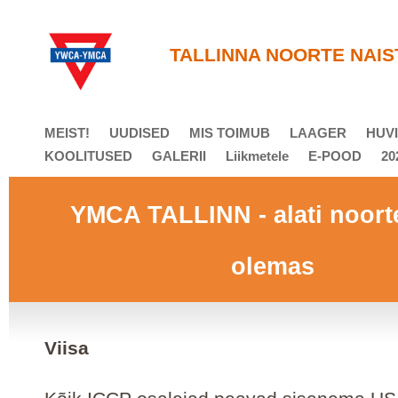
T
ALLINNA NOORTE NAIS
MEIST!
UUDISED
MIS TOIMUB
LAAGER
HUVI
KOOLITUSED
GALERII
Liikmetele
E-POOD
20
YMCA TALLINN - alati noort
olemas
Viisa