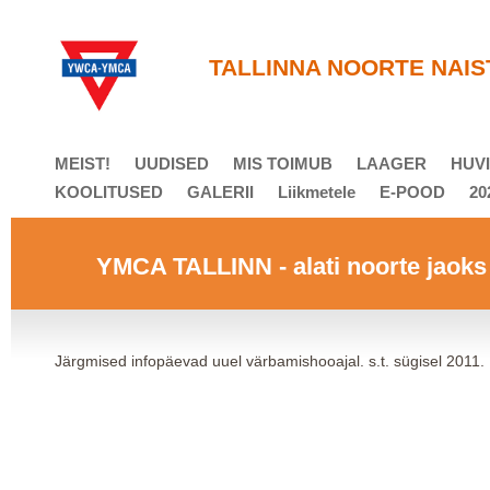
T
ALLINNA NOORTE NAIS
MEIST!
UUDISED
MIS TOIMUB
LAAGER
HUVI
KOOLITUSED
GALERII
Liikmetele
E-POOD
20
YMCA TALLINN - alati noorte jaok
Järgmised infopäevad uuel värbamishooajal. s.t. sügisel 2011.